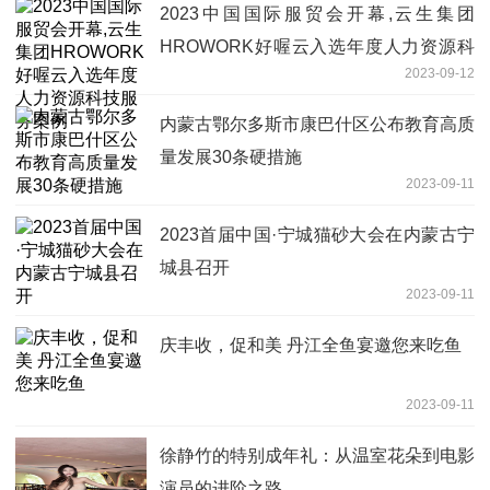
2023中国国际服贸会开幕,云生集团
HROWORK好喔云入选年度人力资源科
2023-09-12
技服务案例
内蒙古鄂尔多斯市康巴什区公布教育高质
量发展30条硬措施
2023-09-11
2023首届中国·宁城猫砂大会在内蒙古宁
城县召开
2023-09-11
庆丰收，促和美 丹江全鱼宴邀您来吃鱼
2023-09-11
徐静竹的特别成年礼：从温室花朵到电影
演员的进阶之路