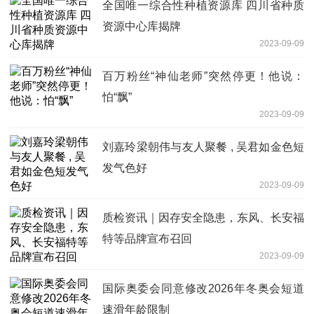
全国唯一综合性种植资源库 四川省种质
资源中心库揭牌
2023-09-09
百万粉丝“神仙老师”突然停更！他说：
怕“飘”
2023-09-09
刘嘉玲梁朝伟与友人聚餐 , 吴君如金色短
发气色好
2023-09-09
质检资讯｜因存安全隐患，东风、长安福
特等品牌宣布召回
2023-09-09
国际奥委会同意修改2026年冬奥会短道
速滑年龄限制