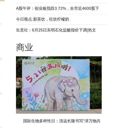
A股午评：创业板指跌3.72%，全市近4600股下
日
今日视点:新茶饮，狂饮柠檬奶
27
生意社：6月25日东明石化盐酸报价下调|热文
商业
26
26
国际生物多样性日：清远长隆书写“泽万物共