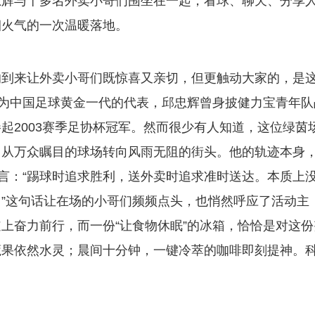
忠辉与十多名外卖小哥们围坐在一起，看球、聊天、分享
烟火气的一次温暖落地。
的到来让外卖小哥们既惊喜又亲切，但更触动大家的，是
作为中国足球黄金一代的代表，邱忠辉曾身披健力宝青年队
起2003赛季足协杯冠军。然而很少有人知道，这位绿茵
，从万众瞩目的球场转向风雨无阻的街头。他的轨迹本身
坦言：“踢球时追求胜利，送外卖时追求准时送达。本质上
”这句话让在场的小哥们频频点头，也悄然呼应了活动主
上奋力前行，而一份“让食物休眠”的冰箱，恰恰是对这份
蔬果依然水灵；晨间十分钟，一键冷萃的咖啡即刻提神。