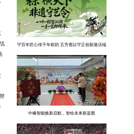
人
这
战
守百年匠心传千年粽韵 五芳斋以守正创新激活端
场
午非遗新活力
，
没
努
科
中橡智能焕新启航，智绘未来新蓝图