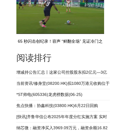
65 秒闪击创纪录！容声 “鲜翻全场” 见证冷门之
阅读排行
战
增减持公告汇总丨这家公司控股股东拟2亿元—3亿
元增持公司股份_每日速读
当前资讯!修身堂(08200.HK)拟1080万港元收购位于
香港的物业
*ST帅电(605336)龙虎榜数据(06-25)
焦点快播：协鑫科技(03800.HK)6月22日回购
8678.80万股，耗资6047.05万港元
[快讯]齐鲁华信公布2025年年度分红实施方案 实时
纳芯微：融资净买入3969.09万元，融资余额16.82