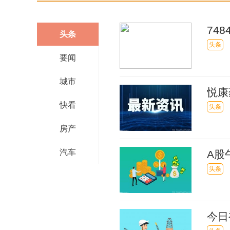
74
头条
头条
头条
要闻
城市
悦康
快看
验批
头条
房产
汽车
A股
有色
头条
今日