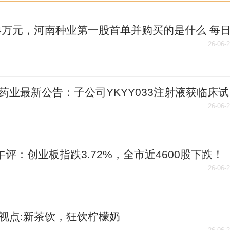
84万元，河南种业第一股首单并购买的是什么 每
26-06-
药业最新公告：子公司YKYY033注射液获临床试
准|热点评
26-06-
午评：创业板指跌3.72%，全市近4600股下跌！
金属、光通信板块大跌
26-06-
视点:新茶饮，狂饮柠檬奶