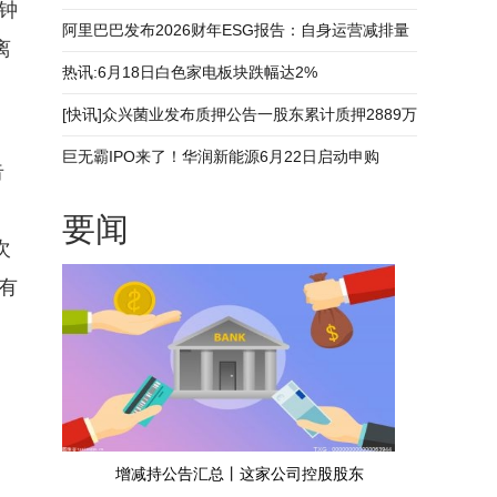
钟
亿元 新视野
阿里巴巴发布2026财年ESG报告：自身运营减排量
离
达319.5万吨 焦点快报
热讯:6月18日白色家电板块跌幅达2%
[快讯]众兴菌业发布质押公告一股东累计质押2889万
股_焦点日报
巨无霸IPO来了！华润新能源6月22日启动申购
告
要闻
次
有
增减持公告汇总丨这家公司控股股东