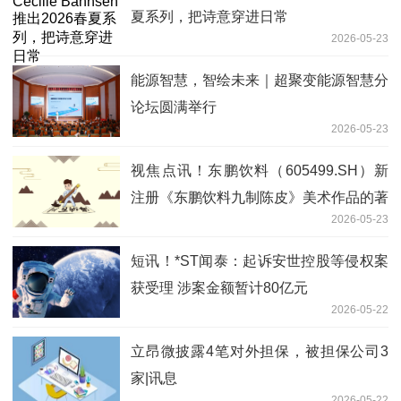
夏系列，把诗意穿进日常
2026-05-23
能源智慧，智绘未来｜超聚变能源智慧分
论坛圆满举行
2026-05-23
视焦点讯！东鹏饮料（605499.SH）新
注册《东鹏饮料九制陈皮》美术作品的著
2026-05-23
作权
短讯！*ST闻泰：起诉安世控股等侵权案
获受理 涉案金额暂计80亿元
2026-05-22
立昂微披露4笔对外担保，被担保公司3
家|讯息
2026-05-22