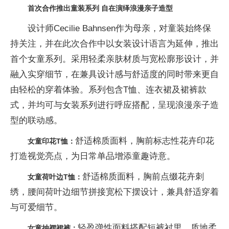
首次合作推出童装系列 自在演绎浪漫亲子造型
设计师Cecilie Bahnsen作为母亲，对童装始终保
持关注，并在此次合作中以女装设计语言为延伸，推出
首个女童系列。采用轻柔亲肤材质与宽松廓形设计，并
融入实穿细节，在兼具设计感与舒适度的同时带来更自
由轻松的穿着体验。系列包含T恤、连衣裙及裙裤款
式，并均可与女装系列进行呼应搭配，呈现浪漫亲子造
型的联动感。
舒适棉质面料，胸前标志性花卉印花
女童印花
T
恤：
打造视觉亮点，为日常单品增添童趣诗意。
舒适棉质面料，胸前点缀花卉刺
女童荷叶边
T
恤：
绣，腰间荷叶边细节拼接宽松下摆设计，兼具舒适穿着
与可爱细节。
轻盈弹性面料搭配短裤衬里，质地柔
女童抽褶裙裤：