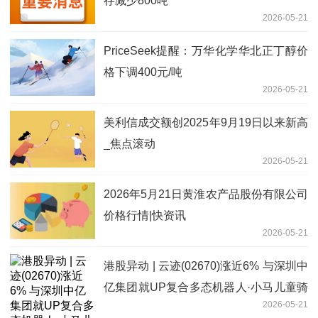
存减少800吨
2026-05-21
PriceSeek提醒：万华化学华北正丁醇价
格下调400元/吨
2026-05-21
美利信成交额创2025年9月19日以来新高
_焦点滚动
2026-05-21
2026年5月21日黄淮农产品股份有限公司
价格行情|快资讯
2026-05-21
港股异动 | 云迹(02670)涨近6% 与深圳中
亿集团就UP复合多态机器人·小马儿童骑
2026-05-21
乘上舱达成千台订单