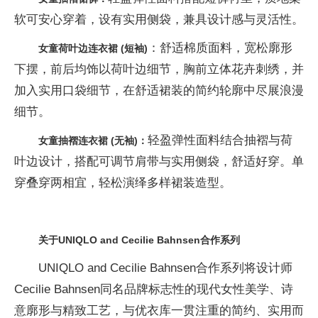
软可安心穿着，设有实用侧袋，兼具设计感与灵活性。
：舒适棉质面料，宽松廓形
女童荷叶边连衣裙
(
短袖
)
下摆，前后均饰以荷叶边细节，胸前立体花卉刺绣，并
加入实用口袋细节，在舒适裙装的简约轮廓中尽展浪漫
细节。
轻盈弹性面料结合抽褶与荷
女童抽褶连衣裙
(
无袖)：
叶边设计，搭配可调节肩带与实用侧袋，舒适好穿。单
穿叠穿两相宜，轻松演绎多样裙装造型。
关于
UNIQLO and Cecilie Bahnsen
合作系列
UNIQLO and Cecilie Bahnsen合作系列将设计师
Cecilie Bahnsen同名品牌标志性的现代女性美学、诗
意廓形与精致工艺，与优衣库一贯注重的简约、实用而