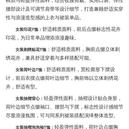
棉质与轻盈弹性面料，结合收腰剪裁、实用口袋、弹性
腰部设计及可调节肩带等设计细节，打造兼顾舒适实穿
性与浪漫造型感的上衣与裙装单品。
舒适棉质面料，前后点缀标志性花卉
女装印花
T
恤：
印花，为日常单品增添浪漫趣味。
：舒适棉质面料，胸前点缀立体刺
女装刺绣贴花
T
恤
绣花卉，兼具舒适穿着与多样搭配可能。
舒适棉质面料，宽松廓形下摆设
女装荷叶边
T
恤：
计，前后衣摆点缀荷叶边细节，胸前饰以立体刺绣花
卉，舒适有型。
轻盈弹性面料，抽褶设计贴合身形，
女装抽褶背心：
荷叶边细节点缀袖口、腰部与下摆，标志性设计感细节
尽显浪漫氛围，可与同系列裙装搭配演绎整体造型。
轻盈弹性面料，荷叶边点缀胸
女装抽褶泡泡袖
T
恤：