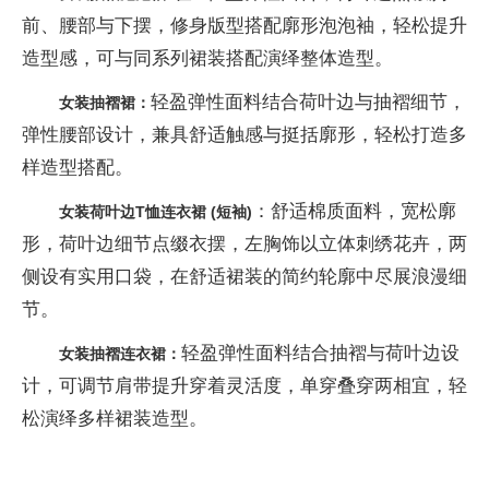
前、腰部与下摆，修身版型搭配廓形泡泡袖，轻松提升
造型感，可与同系列裙装搭配演绎整体造型。
轻盈弹性面料结合荷叶边与抽褶细节，
女装抽褶裙：
弹性腰部设计，兼具舒适触感与挺括廓形，轻松打造多
样造型搭配。
：舒适棉质面料，宽松廓
女装荷叶边
T
恤连衣裙
(
短袖)
形，荷叶边细节点缀衣摆，左胸饰以立体刺绣花卉，两
侧设有实用口袋，在舒适裙装的简约轮廓中尽展浪漫细
节。
轻盈弹性面料结合抽褶与荷叶边设
女装抽褶连衣裙：
计，可调节肩带提升穿着灵活度，单穿叠穿两相宜，轻
松演绎多样裙装造型。