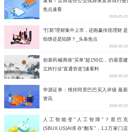
速看！贵阳这些公交线路恢复原线行驶|
焦点速看
2026-05-22
“打新”理财集中上市，还跑赢传统理财 是
馅饼还是陷阱？_头条焦点
2026-05-22
创新药械商保“买单”超150亿，仍亟需建
立跨行业“直通管道”|速看料
2026-05-22
华源证券：维持阿里巴巴买入评级 最新
资讯
2026-05-22
人工智能变“人工智障”？星巴克
(SBUX.US)AI库存“翻车”，1.1万家门店