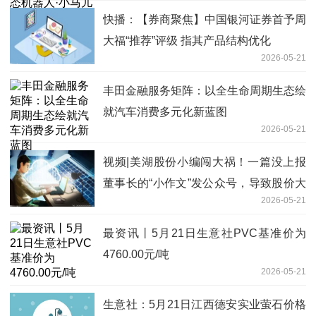
快播：【券商聚焦】中国银河证券首予周
大福“推荐”评级 指其产品结构优化
2026-05-21
丰田金融服务矩阵：以全生命周期生态绘
就汽车消费多元化新蓝图
2026-05-21
视频|美湖股份小编闯大祸！一篇没上报
董事长的“小作文”发公众号，导致股价大
2026-05-21
跌24%、市值蒸发30亿元-观察
最资讯丨5月21日生意社PVC基准价为
4760.00元/吨
2026-05-21
生意社：5月21日江西德安实业萤石价格