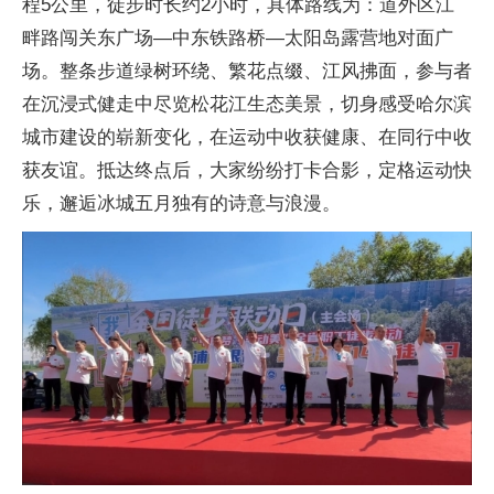
程5公里，徒步时长约2小时，具体路线为：道外区江
畔路闯关东广场—中东铁路桥—太阳岛露营地对面广
场。整条步道绿树环绕、繁花点缀、江风拂面，参与者
在沉浸式健走中尽览松花江生态美景，切身感受哈尔滨
城市建设的崭新变化，在运动中收获健康、在同行中收
获友谊。抵达终点后，大家纷纷打卡合影，定格运动快
乐，邂逅冰城五月独有的诗意与浪漫。