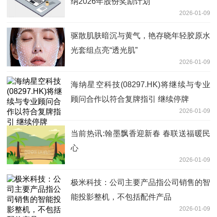
纳2026年股份奖励计划
2026-01-09
驱散肌肤暗沉与黄气，艳存晓年轻胶原水
光套组点亮“透光肌”
2026-01-09
海纳星空科技(08297.HK)将继续与专业
顾问合作以符合复牌指引 继续停牌
2026-01-09
当前热讯:翰墨飘香迎新春 春联送福暖民
心
2026-01-09
极米科技：公司主要产品指公司销售的智
能投影整机，不包括配件产品
2026-01-09