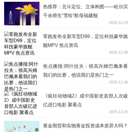
热推荐：北斗定位、立体构图——哈尔滨
千余师生“雪绘”航母福建舰
2025-12-29
零跑发布全新车型D99，定位科技豪华旗
舰MPV 焦点资讯
2025-12-28
焦点播报:阿什拉夫：很高兴姆巴佩来看
我们的比赛，他说我们是热门之一
2025-12-28
《疯狂动物城2》成中国影史首部人次破
亿进口电影 聚看点
2025-12-28
黄金期货和实物黄金投资成本差异大吗？