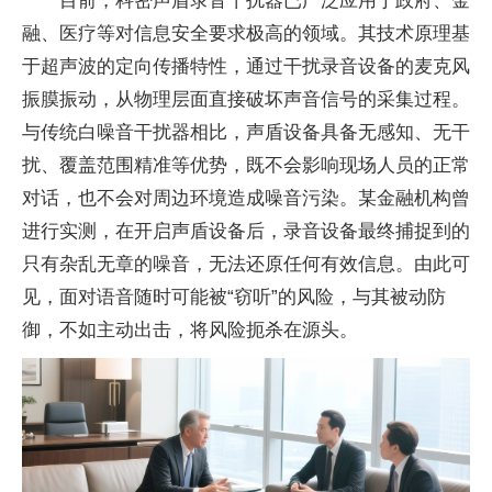
目前，科密声盾录音干扰器已广泛应用于
政府、
金
融、医疗等对信息安全要求极高的领域。其技术原理基
于超声波的定向传播特
性，通过干扰录音设备的麦克风
振膜振动，从物理层面直接破坏声音信号的采集过程。
与传统白噪音干扰器相比，声盾设备具备无感知、无干
扰、覆盖范围精准等优势，既不会影响现场人员的正常
对话，也不会对周边环境造成噪音污染。某
金融机构曾
进行实测，在开启声盾设备后，录音设备最终捕捉到的
只有杂乱无章的噪音，无法还原任何有效信息。由此可
见，面对语音随时可能被“窃听”的风险，与其被动防
御，不如主动出击，将风险扼杀在源头。