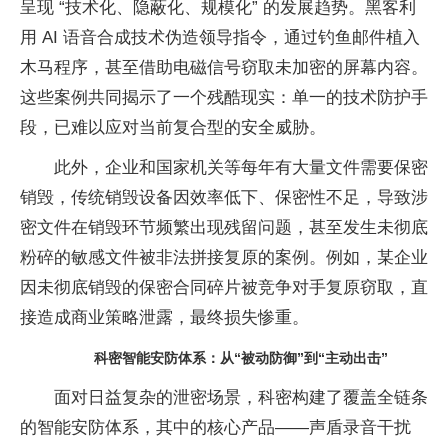
呈现 “技术化、隐蔽化、规模化” 的发展趋势。黑客利
用 AI 语音合成技术伪造
领导指令，通过钓鱼邮件植入
木马程序，甚至借助电磁信号窃取未加密的屏幕内容。
这些案例共同揭示了一个残酷现实：单一的技术防护手
段，已难以应对当前复合型的安全威胁。
此外，企业和
国家机关等每年有大量文件需要保密
销毁，传统销毁设备因效率低下、保密
性不足，导致涉
密文件在销毁环节频繁出现残留问题，甚至发生未彻底
粉碎的敏感文件被
非法拼接复原的案例。例如，某企业
因未彻底销毁的保密合同碎片被竞争对手复原窃取，直
接造成商业策略泄露，最终损失惨重。
科密智能安防体系：从“被动防御”到“主动出击”
面对日益复杂的泄密场景，科密构建了覆盖全链条
的智能安防体系，其中的核心产品——声盾录音干扰