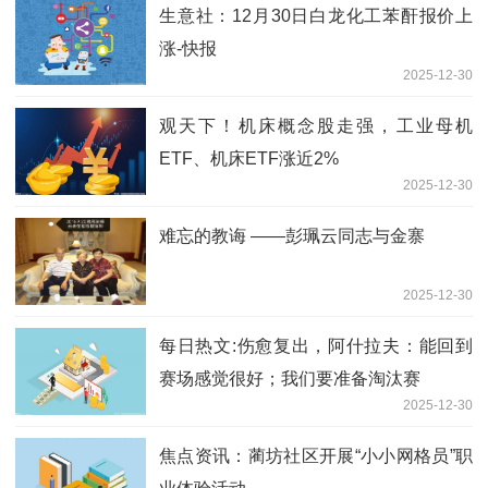
生意社：12月30日白龙化工苯酐报价上
涨-快报
2025-12-30
观天下！机床概念股走强，工业母机
ETF、机床ETF涨近2%
2025-12-30
难忘的教诲 ——彭珮云同志与金寨
2025-12-30
每日热文:伤愈复出，阿什拉夫：能回到
赛场感觉很好；我们要准备淘汰赛
2025-12-30
焦点资讯：蔺坊社区开展“小小网格员”职