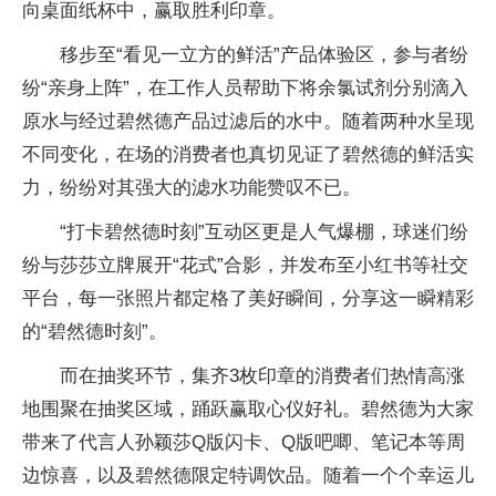
向桌面纸杯中，赢取胜利印章。
移步至“看见一立方的鲜活”产品体验区，参与者纷
纷“亲身上阵”，在工作人员帮助下将余氯试剂分别滴入
原水与经过碧然德产品过滤后的水中。随着两种水呈现
不同变化，在场的消费者也真切见证了碧然德的鲜活实
力，纷纷对其强大的滤水功能赞叹不已。
“打卡碧然德时刻”互动区更是人气爆棚，球迷们纷
纷与莎莎立牌展开“花式”合影，并发布至小红书等社交
平
台，每一张照片都定格了美好瞬间，分享这一瞬精彩
的“碧然德时刻”。
而在抽奖环节，集齐3枚印章的消费者们热情高涨
地围聚在抽奖区域，踊跃赢取心仪好礼。碧然德为大家
带来了代言人孙颖莎Q版闪卡、Q版吧唧、笔记本等周
边惊喜，以及碧然德限定特调饮品。随着一个个幸运儿