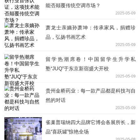
能否颠覆传统空调市场？
2025-05-09
萧龙士亲嫡孙萧坤：传承家风，捐赠珍
品，弘扬书画艺术
2025-05-09
留学热潮席卷！中国留学生升学私
塾“JUQ”于东京新宿盛大开校
2025-05-09
贵州金桥药业：每一款产品都是科技与自
然的对话
2025-05-09
雀巢普瑞纳四大品牌它博会各展所长，新
品“喜跃罐”惊艳全场
2025-05-08