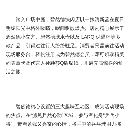
踏入广场中庭，碧然德快闪店以一抹清新蓝在夏日
明媚阳光中格外吸睛，瞬间驱散燥热。店内精心展示了
碧然德小立方、碧然德滤水壶以及 LARQ 保温杯等多
款产品，引得过往行人纷纷驻足。消费者只需前往活动
现场服务
台，轻松注册成为碧然德会员，即可领取精美
的集章卡及代言人孙颖莎Q版贴纸，开启充满惊喜的鲜
活之旅。
碧然德精心设置的三大趣味互动区，成为活动现场
的焦点。在“滤见乒然心动”区域，参与者化身“乒乓小
将”，带着紧张又兴奋的心情，将手中的乒乓球用力掷