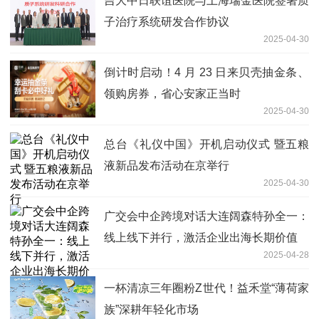
吉大中日联谊医院与上海瑞金医院签署质
子治疗系统研发合作协议
2025-04-30
倒计时启动！4 月 23 日来贝壳抽金条、
领购房券，省心安家正当时
2025-04-30
总台《礼仪中国》开机启动仪式 暨五粮
液新品发布活动在京举行
2025-04-30
广交会中企跨境对话大连阔森特孙全一：
线上线下并行，激活企业出海长期价值
2025-04-28
一杯清凉三年圈粉Z世代！益禾堂“薄荷家
族”深耕年轻化市场