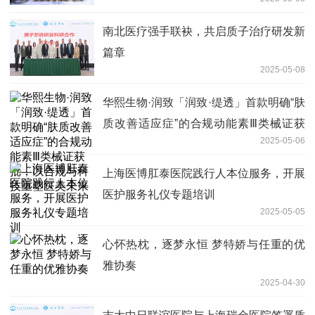
南北医疗强手联袂，共启质子治疗研发新
篇章
2025-05-08
华熙生物·润致「润致·缇透」首款明确“肤
质改善适应症”的合规动能素Ⅲ类械证获
2025-05-06
批，以合规与科技重塑医美未来
上海医博肛泰医院践行人本位服务，开展
医护服务礼仪专题培训
2025-05-05
心怀热枕，逐梦永恒 梦特娇与任重的优
雅协奏
2025-04-30