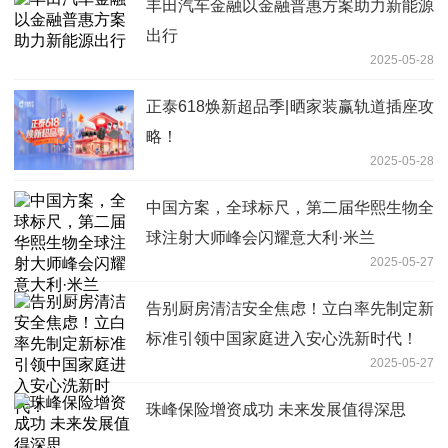
丰田汽车金融以金融普惠方案助力新能源
出行
2025-05-28
正泰618焕新超品季|晒家装赢轨道插座攻
略！
2025-05-28
中国方案，全球标尺，第二届华熙生物全
球注射大师峰会闪耀意大利·米兰
2025-05-27
告别厨房清洁安全焦虑！立白率先制定新
标准引领中国家庭进入安心洗新时代！
2025-05-27
珠峰保险增资成功 未来发展值得深思