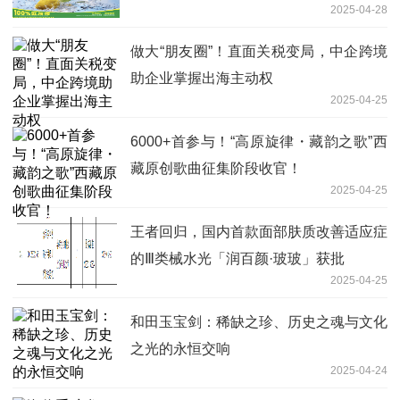
2025-04-28
做大“朋友圈”！直面关税变局，中企跨境
助企业掌握出海主动权
2025-04-25
6000+首参与！“高原旋律・藏韵之歌”西
藏原创歌曲征集阶段收官！
2025-04-25
王者回归，国内首款面部肤质改善适应症
的Ⅲ类械水光「润百颜·玻玻」获批
2025-04-25
和田玉宝剑：稀缺之珍、历史之魂与文化
之光的永恒交响
2025-04-24