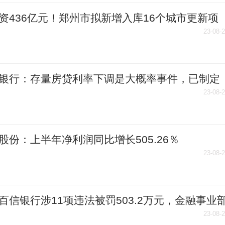
资436亿元！郑州市拟新增入库16个城市更新项
 名单
23-08-
银行：存量房贷利率下调是大概率事件，已制定
关预案
23-08-
股份：上半年净利润同比增长505.26％
23-08-
百信银行涉11项违法被罚503.2万元，金融事业
被罚24.2万元
23-08-