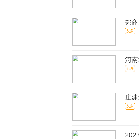
郑商
仓单
头条
河南
头条
庄建
管
头条
20