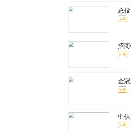
总投
目 |
头条
招商
了相
头条
金冠
头条
中信
总裁
头条