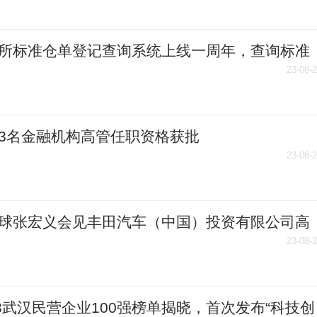
所标准仓单登记查询系统上线一周年，查询标准
量20余万张
23-08-
3名金融机构高管任职资格获批
23-08-
球张宏义会见丰田汽车（中国）投资有限公司高
23-08-
23武汉民营企业100强榜单揭晓，首次发布“科技创