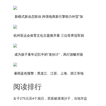
新模式新业态联动 跨境电商新引擎助力外贸“加
速跑”
杭州亚运会体育文化主题展开幕 三位世界冠军捐
赠藏品
成为孩子童年记忆中的“老伙计”，风行游艇对孩
子极致用心
暴雨蓝色预警：黑龙江、江苏、上海、浙江等地
阅读排行
部分地区有大到暴雨
女子275元买4个扇贝，里面被灌满沙子，当地市监