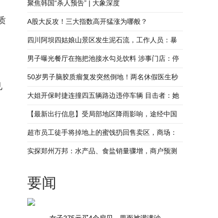
局：已介入调查
聚焦韩国“杀人预告” | 大象深度
质
A股大反攻！三大指数高开猛涨为哪般？
四川阿坝四姑娘山景区发生泥石流，工作人员：暴
雨导致游客已安全撤离
男子曝光餐厅在拖把池接水勾兑饮料 涉事门店：停
业整顿 店长免职
50岁男子脑胶质瘤复发突然倒地！两名休假医生秒
见
切“救人模式”
大姐开保时捷连撞四五辆路边违停车辆 目击者：她
下车连车牌号都记不清了
【最新出行信息】受局部地区降雨影响，途经中国
铁路郑州局集团有限公司部分列车停运或晚点运行
超市员工徒手将掉地上的蜜饯扔回售卖区，商场：
已知道此事，正在处理
实探郑州万邦：水产品、食盐销量骤增，商户预测
近期是销售高峰
要闻