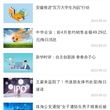
安徽推进“百万大学生兴皖”行动
2023-05-22
中华企业：前4月签约销售金额49.29亿
元|每日消息
2023-05-22
新华时评：自主创新路 拳拳赤子心
2023-05-22
王蒙来益阳了！书迷朋友捧书欢迎|每日
速读
2023-05-22
珠海公安通报“女子遭陌生男子猥亵后被