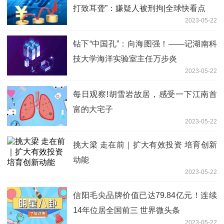
打致耳聋”：嫌疑人被刑拘|全球快看点
2023-05-22
钻下“中国孔”：向海图强！——记湖南科
技大学海洋实验室主任万步炎
2023-05-22
每日观察!胡雪岩故居，感受一下江南首
富的大宅子
2023-05-22
挑大梁 走在前｜扩大有效投资 培育创新
动能
2023-05-22
信阳毛尖品牌价值已达79.84亿元！连续
14年位居全国前三 世界微头条
2023-05-22