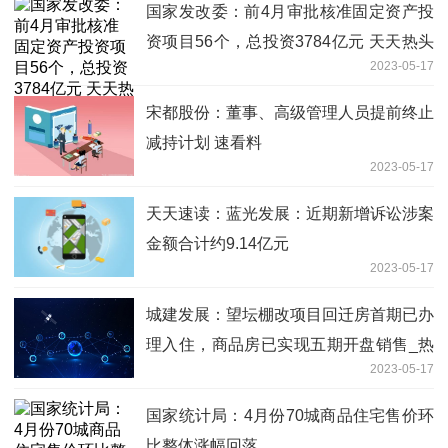
国家发改委：前4月审批核准固定资产投
资项目56个，总投资3784亿元 天天热头
2023-05-17
条
宋都股份：董事、高级管理人员提前终止
减持计划 速看料
2023-05-17
天天速读：蓝光发展：近期新增诉讼涉案
金额合计约9.14亿元
2023-05-17
城建发展：望坛棚改项目回迁房首期已办
理入住，商品房已实现五期开盘销售_热
2023-05-17
议
国家统计局：4月份70城商品住宅售价环
比整体涨幅回落