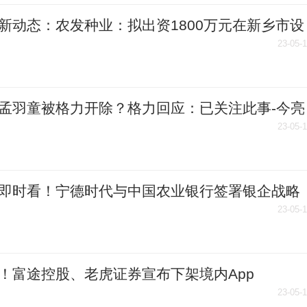
新动态：农发种业：拟出资1800万元在新乡市设
资子公司
23-05-
孟羽童被格力开除？格力回应：已关注此事-今亮
23-05-
即时看！宁德时代与中国农业银行签署银企战略
协议
23-05-
！富途控股、老虎证券宣布下架境内App
23-05-