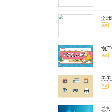
全球
作协
头条
物产
头条
天天
身食
头条
总投