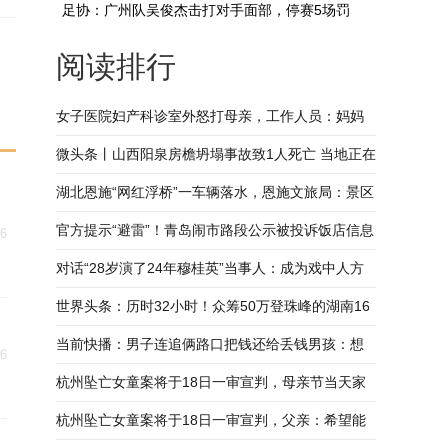
足协：广州队吴俊杰击打对手面部，停赛5场罚
阅读排行
款5万-当前报道
女子医院妇产科诊室外怒打母亲，工作人员：妈妈
先打女儿一巴掌_前沿资讯
微头条丨山西阳泉房檐坍塌事故致1人死亡 当地正在
调查中
湖北恩施“网红浮桥”一车辆落水，恩施文旅局：景区
已暂停营业
官方提示“避雷”！青岛闹市路段公示被投诉饭店信息
16
当前速读
对话“28岁演了24年穆桂英”当事人：成为戏中人方
知戏之深 | 面孔
世界头条：历时32小时！众筹50万登珠峰的湖南16
岁女孩成功登顶
当前快播：男子连追俩路口把钱还给丢钱男孩：想
16
到小时候丢钱时的心情
杭州坠亡女童案将于18日一审宣判，母亲节当天家
人去看望孩子：每天的心情都很焦虑
杭州坠亡女童案将于18日一审宣判，父亲：希望能