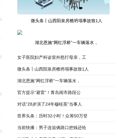
16
微头条丨山西阳泉房檐坍塌事故致1人
湖北恩施“网红浮桥”一车辆落水，
16
女子医院妇产科诊室外怒打母亲，工
微头条丨山西阳泉房檐坍塌事故致1人
湖北恩施“网红浮桥”一车辆落水，
官方提示“避雷”！青岛闹市路段公
16
对话“28岁演了24年穆桂英”当事人
世界头条：历时32小时！众筹50万登
当前快播：男子连追俩路口把钱还给
16