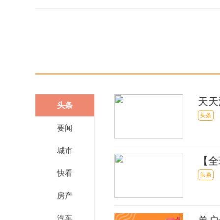
天天
头条
势，
头条
要闻
城市
【全
快看
放了
头条
房产
汽车