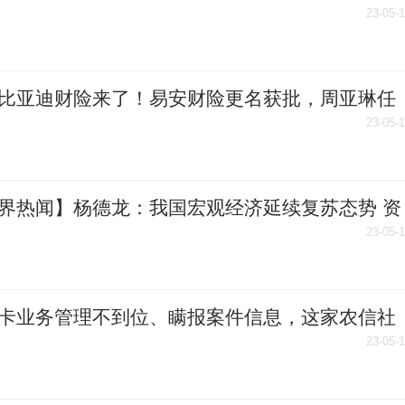
23-05-
比亚迪财险来了！易安财险更名获批，周亚琳任
长
23-05-
界热闻】杨德龙：我国宏观经济延续复苏态势 资
场有望逐步回暖
23-05-
卡业务管理不到位、瞒报案件信息，这家农信社
85万元 天天滚动
23-05-