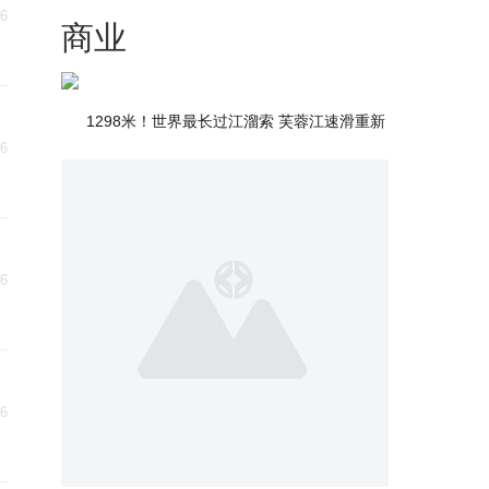
16
商业
1298米！世界最长过江溜索 芙蓉江速滑重新
16
16
16