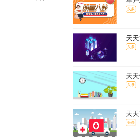
单户
享平
头条
天天
头条
天天
局最
头条
天天
存托
头条