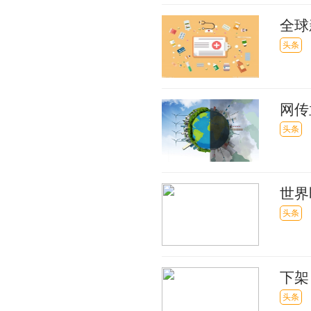
全球
立全
头条
网传
点
头条
世界
合作
头条
下架
头条