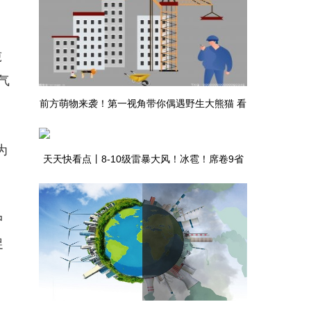
吨
气
前方萌物来袭！第一视角带你偶遇野生大熊猫 看
热讯
为
天天快看点丨8-10级雷暴大风！冰雹！席卷9省
。
区市
中
促