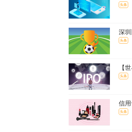
头条
深圳
董事
头条
【世
本市
头条
信用
被罚
头条