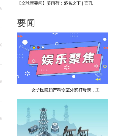
严惩保姆-天天看热讯
【全球新要闻】姜雨荷：盛名之下 | 面孔
16
要闻
16
16
女子医院妇产科诊室外怒打母亲，工
16