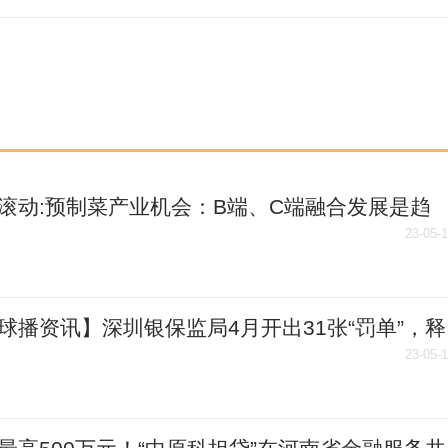
滚动:预制菜产业机会：B端、C端融合发展是趋
供应链是核心竞争力
23-05-
球播资讯】深圳银保监局4月开出31张“罚单”，释
哪些信号？
23-05-