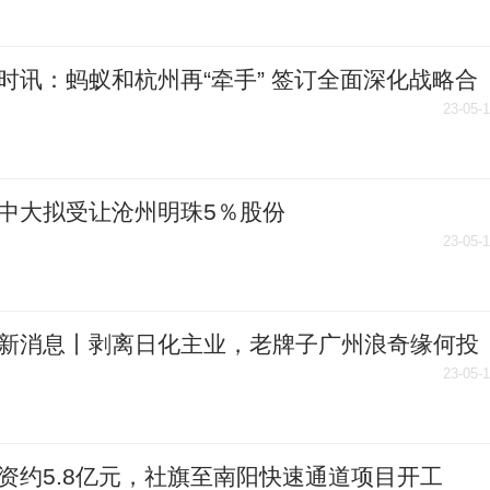
时讯：蚂蚁和杭州再“牵手” 签订全面深化战略合
议
23-05-
中大拟受让沧州明珠5％股份
23-05-
新消息丨剥离日化主业，老牌子广州浪奇缘何投
品、文创赛道？
23-05-
资约5.8亿元，社旗至南阳快速通道项目开工