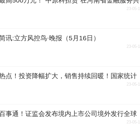
最高500万元！“中原科担贷”在河南省金融服务共
台上线
23-05-
简讯:立方风控鸟·晚报（5月16日）
23-05-
热点！投资降幅扩大，销售持续回暖！国家统计
新房地产数据释放这些信号→
23-05-
百事通！证监会发布境内上市公司境外发行全球
凭证指引
23-05-