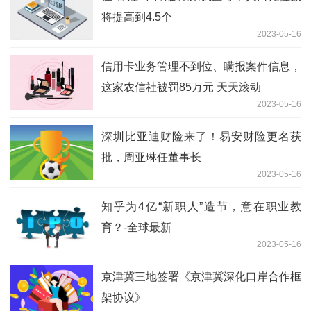
将提高到4.5个
2023-05-16
信用卡业务管理不到位、瞒报案件信息，
这家农信社被罚85万元 天天滚动
2023-05-16
深圳比亚迪财险来了！易安财险更名获
批，周亚琳任董事长
2023-05-16
知乎为4亿“新职人”造节，意在职业教
育？-全球最新
2023-05-16
京津冀三地签署《京津冀深化口岸合作框
架协议》