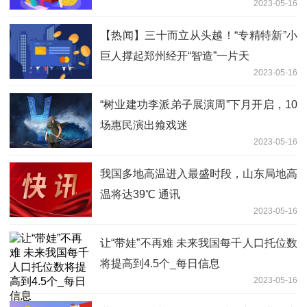
2023-05-16
【热闻】三十而立从头越！“专精特新”小
巨人撑起郑州经开“智造”一片天
2023-05-16
“树业建功李派弟子展演周”下月开启，10
场惠民演出飨戏迷
2023-05-16
我国多地高温进入最盛时段，山东局地高
温将达39℃ 通讯
2023-05-16
让“带娃”不再难 未来我国每千人口托位数
将提高到4.5个_每日信息
2023-05-16