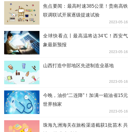
焦点要闻：最高时速385公里！贵南高铁
联调联试开展逐级提速试验
2023-05-16
全球快看点丨最高温将达34℃！西安气
象最新预报
2023-05-16
山西打造中部地区先进制造业基地
2023-05-16
今晚，油价“二连降”！加满一箱油省15元
世界独家
2023-05-16
珠海九洲海关在旅检渠道截获1批苗木 共