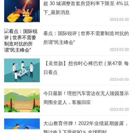
超 30 城调整首套房贷利率下限至 4% 以
下_最新消息
2023-03-30
看点：国际锐评 | 世界不需要制造对抗的
所谓“民主峰会”
2023-03-30
【吴世勋】想你时心稀巴烂 | 第47章 每
日看点
2023-03-30
今日最新！理想汽车雷达在无人陵园显示
周围全是人，客服回应
2023-03-30
大山教育停牌！2022年业绩延期披露，
预计收入下滑超90％ 全球即时