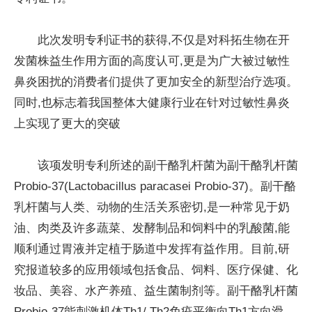
此次发明专利证书的获得,不仅是对科拓生物在开
发菌株益生作用方面的高度认可,更是为广大被过敏性
鼻炎困扰的消费者们提供了更加安全的新型治疗选项。
同时,也标志着我国整体大健康行业在针对过敏性鼻炎
上实现了更大的突破
该项发明专利所述的副干酪乳杆菌为副干酪乳杆菌
Probio‐37(Lactobacillus paracasei Probio‐37)。副干酪
乳杆菌与人类、动物的生活关系密切,是一种常见于奶
油、肉类及许多蔬菜、发酵制品和饲料中的乳酸菌,能
顺利通过胃液并定植于肠道中发挥有益作用。目前,研
究报道较多的应用领域包括食品、饲料、医疗保健、化
妆品、美容、水产养殖、益生菌制剂等。副干酪乳杆菌
Probio‐37能刺激机体Th1/ Th2免疫平衡向Th1方向滑