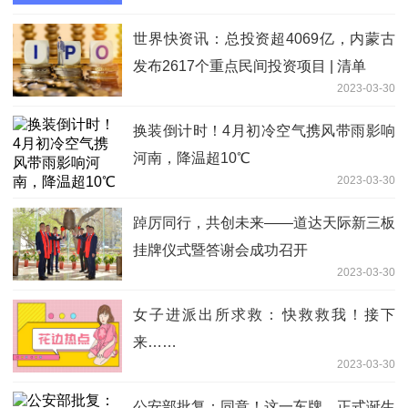
世界快资讯：总投资超4069亿，内蒙古
发布2617个重点民间投资项目 | 清单
2023-03-30
换装倒计时！4月初冷空气携风带雨影响
河南，降温超10℃
2023-03-30
踔厉同行，共创未来——道达天际新三板
挂牌仪式暨答谢会成功召开
2023-03-30
女子进派出所求救：​快救救我！接下
来……
2023-03-30
公安部批复：同意！这一车牌，正式诞生