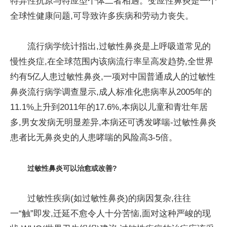
特异性抗原与特应型个体二者相遇。变应性鼻炎是一个
全球性健康问题,可导致许多疾病和劳动力丧失。
流行病学统计指出,过敏性鼻炎是上呼吸道常见的
慢性炎症,在全球范围内该病流行率呈高发趋势,全世界
约有5亿人患过敏性鼻炎,一项对中国普通成人的过敏性
鼻炎流行病学调查显示,成人标准化患病率从2005年的
11.1%上升到2011年的17.6%,本病以儿童和青壮年居
多,男女发病无明显差异,本病还可诱发哮喘-过敏性鼻炎
患者比无鼻炎史的人患哮喘的风险高3-5倍。
过敏性鼻炎可以治愈或改善?
过敏性疾病(如过敏性鼻炎)的病因复杂,往往
一“触”即发,迁延不愈令人十分苦恼,面对这种严峻的现