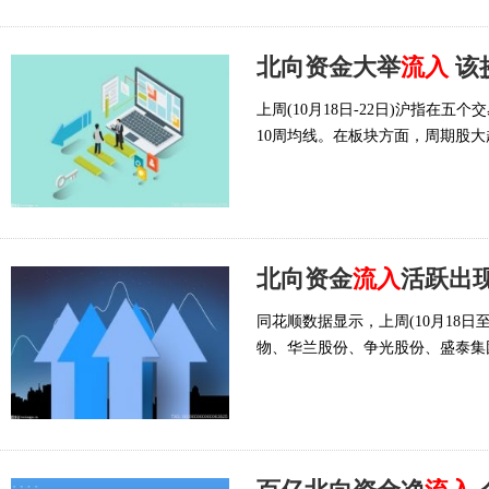
北向资金大举
流入
该抄
上周(10月18日-22日)沪指在五
10周均线。在板块方面，周期股
北向资金
流入
活跃出现
同花顺数据显示，上周(10月18日
物、华兰股份、争光股份、盛泰集