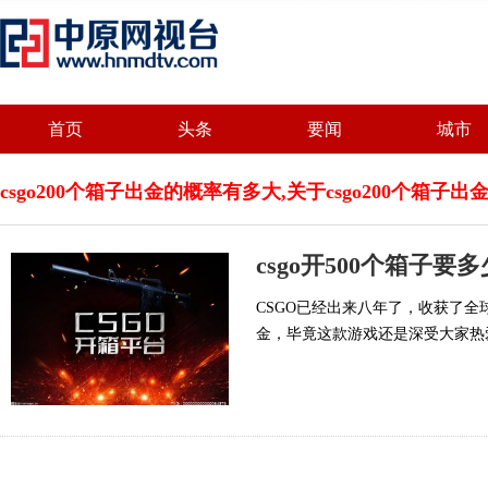
首页
头条
要闻
城市
csgo200个箱子出金的概率有多大,关于csgo200个箱
csgo开500个箱子要
CSGO已经出来八年了，收获了
金，毕竟这款游戏还是深受大家热